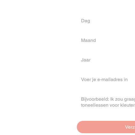
Verjaardag
*
Dag
Maand
Maand
Jaar
E-mail
*
Je bericht
*
Ver