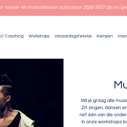
oor toneel- en musicallessen schooljaar 2026-2027 zijn nu g
p1 Coaching
Workshops
Verjaardagsfeestje
Kampen
Voor
Mu
Wil je graag alle musi
Zit zingen, dansen en 
net één van die onde
In onze workshops k