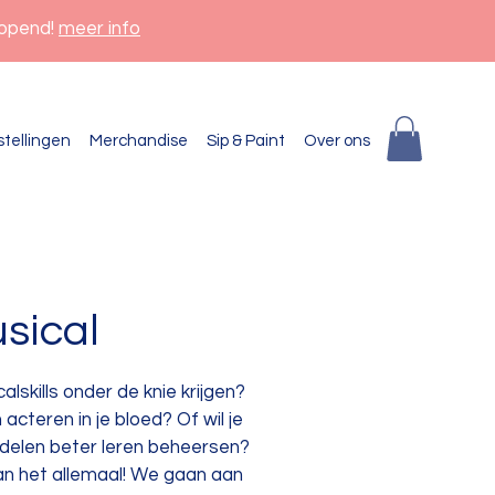
eopend!
meer info
stellingen
Merchandise
Sip & Paint
Over ons
sical
calskills onder de knie krijgen?
acteren in je bloed? Of wil je
rdelen beter leren beheersen?
an het allemaal! We gaan aan