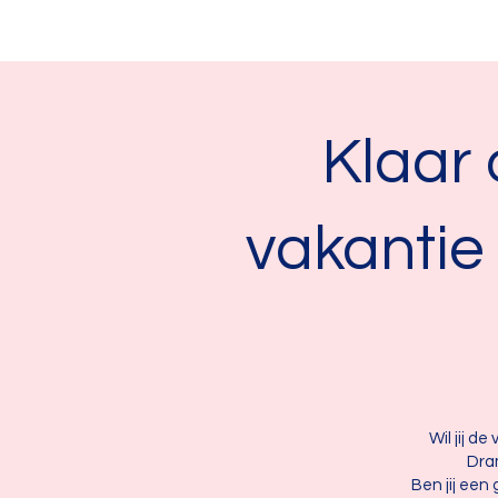
Klaar
vakantie 
Wil jij d
Dram
Ben jij een