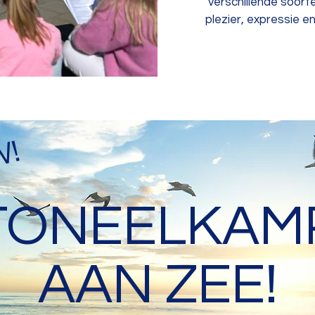
verschillende soor
plezier, expressie e
W!
TONEELKAM
AAN ZEE!