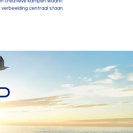
ten creatieve kampen waarin
n verbeelding centraal staan.
P