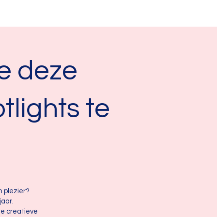
e deze
tlights te
n plezier?
aar.
de creatieve