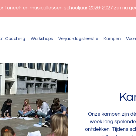
oor toneel- en musicallessen schooljaar 2026-2027 zijn nu g
p1 Coaching
Workshops
Verjaardagsfeestje
Kampen
Voor
Ka
Onze kampen zijn dé
week lang spelender
ontdekken. Tijdens s