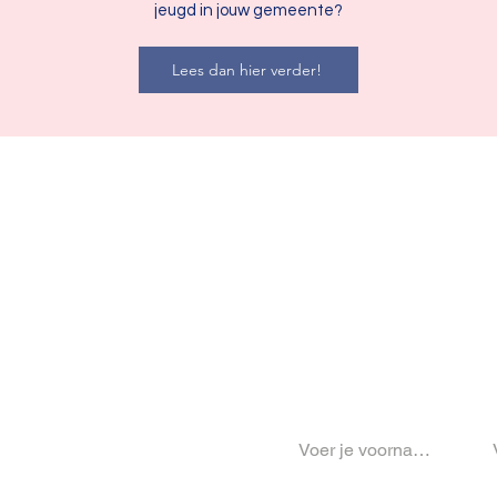
jeugd in jouw gemeente?
Lees dan hier verder!
Contact Us
Voornaam
*
Ac
Verjaardag
*