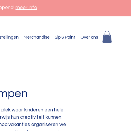
eopend!
meer info
stellingen
Merchandise
Sip & Paint
Over ons
mpen
 plek waar kinderen een hele
wijs hun creativiteit kunnen
choolvakanties organiseren we